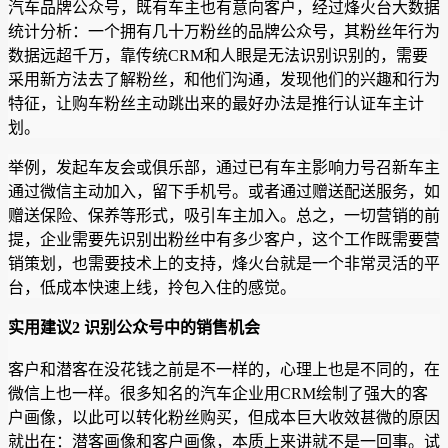
汽车品牌公众号，既有车主也有意向客户，经过烽火台大数据
统计分析：一个拥有几十万粉丝的品牌公众号，其粉丝年行为
数据远超千万，靠传统CRM和人眼是无法识别识别的，需要
采用新方法去了解粉丝，和他们沟通，发现他们的兴趣和行为
特征，让购车粉丝主动跳出来的最好办法是推行认证车主计
划。
举例，发起车友会或俱乐部，通过已有车主影响力号召新车主
通过微信主动加入，留下手机号。或者通过赠送配送服务，如
赠送保险、保养等形式，吸引车主加入。总之，一切营销的前
提，企业需要先识别出粉丝中有多少客户，这个工作既需要营
销策划，也需要技术上的支持，烽火台就是一个非常灵活的平
台，低成本快速上线，拎包入住的感觉。
实用建议2 识别公众号中的销售机会
客户和潜客在没花钱之前是不一样的，心理上也是不同的，在
微信上也一样。很多知名的汽车企业用CRM绘制了强大的客
户画像，以此可以转化粉丝购买，但成本巨大收效甚微的原因
就出在：潜客画像和客户画像，本质上来讲就不是一回事。试