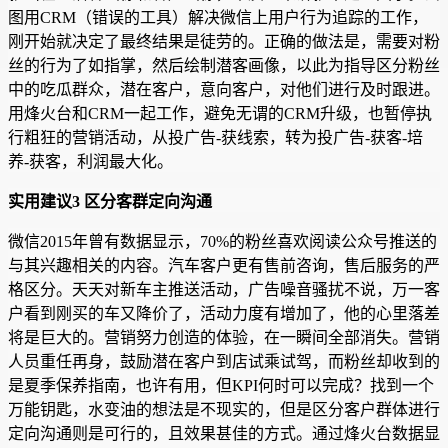
图用CRM（错误的工具）解决微信上用户行为追踪的工作，
刚开始就决定了最终结果是徒劳的。正确的做法是，需要对粉
丝的行为了如指掌，然后绘制潜客画像，以此为指导区分粉丝
中的吃瓜群众，潜在客户，意向客户，对他们进行及时跟进。
用烽火台和CRM一起工作，避免无谓的CRM升级，也暂停执
行粗狂的营销活动，从投广告-获线索，转为投广告-获客-培
养-获客，利润最大化。
实用建议3 区分客群定向沟通
微信2015年曾有数据显示，70%的粉丝喜欢阅读公众号推送的
与其兴趣相关的内容。汽车客户更有售前咨询，售后服务的严
格区分。天天对新车主推送活动，广告噪音骚扰不说，万一客
户看到刚买的车又降价了，活动力度有增加了，他的心里落差
将是巨大的。营销努力创造的体验，在一瞬间全部消失。营销
人员重任再身，鼓励潜在客户到店试乘试驾，而粉丝却收到的
是夏季保养指南，也许有用，但KPI何时可以完成？找到一个
万能钥匙，水变油的想法是不现实的，但是区分客户群体进行
定向沟通则是可行的，且效果甚佳的方式。通过烽火台数据显