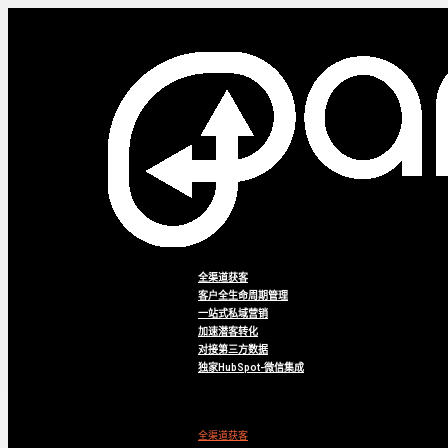
全渠道获客
客户全生命周期管理
一站式私域营销
加速潜客转化
对接第三方数据
独家HubSpot-微信集成
Menu
全渠道获客