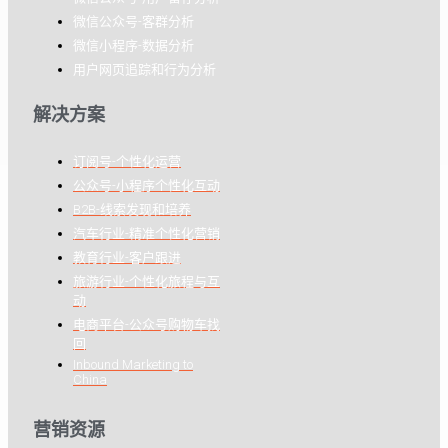
微信公众号-客群分析
微信小程序-数据分析
用户网页追踪和行为分析
解决方案
订阅号-个性化运营
公众号-小程序个性化互动
B2B-线索发现和培养
汽车行业-精准个性化营销
教育行业-客户跟进
旅游行业-个性化旅程与互
动
电商平台-公众号购物车找
回
Inbound Marketing to
China
营销资源