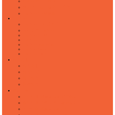
小程序增长工具包
烽火台营销自动化 | 工作流
HubSpot CRM系统
HubSpot
HubSpot 一站式增长平台
为何选择 HubSpot
HubSpot CRM
HubSpot Form
HubSpot Marketing
HubSpot Sales
HubSpot CMS
裂变海报
裂变海报
裂变营销
微信裂变
粉丝裂变
解决方案
汽车行业-线索发现和销售跟进
教育行业-个性化客户旅程设计
B2B行业-线索发现和培育