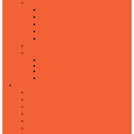
B2B全渠道营销自动化
线索获取
线索管理
线索培育
线索同步
线索转化
营销自动化需求评估
营销自动化软件对比
HubSpot营销自动化
HubSpot vs Eloqua
HubSpot vs Marketo
全球客户证言
产品功能
客户数据平台-客户管理与画像
跨平台-场景营销自动化
微信-Hubspot集成版本
二维码&个性化菜单
精准推送 A/B测试
烽火台数据分析