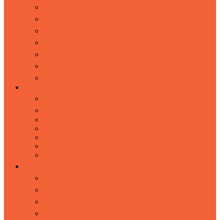
微信-Hubspot集成版本
二维码&个性化菜单
精准推送 A/B测试
烽火台数据分析
小程序增长工具包
烽火台营销自动化 | 工作流
HubSpot CRM系统
HubSpot
HubSpot 一站式增长平台
为何选择 HubSpot
HubSpot CRM
HubSpot Form
HubSpot Marketing
HubSpot Sales
HubSpot CMS
裂变海报
裂变海报
裂变营销
微信裂变
粉丝裂变