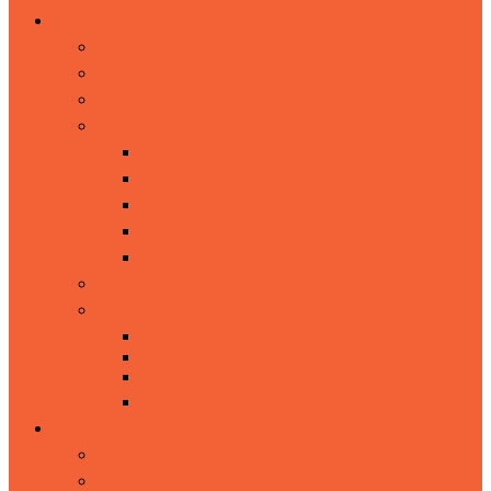
营销自动化
微信营销自动化
什么是营销自动化？
B2B微信营销自动化
B2B全渠道营销自动化
线索获取
线索管理
线索培育
线索同步
线索转化
营销自动化需求评估
营销自动化软件对比
HubSpot营销自动化
HubSpot vs Eloqua
HubSpot vs Marketo
全球客户证言
产品功能
客户数据平台-客户管理与画像
跨平台-场景营销自动化