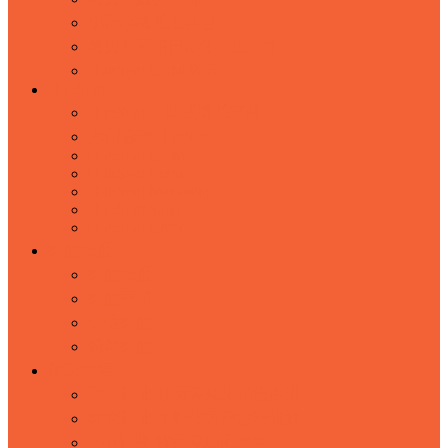
小程序增长工具包
烽火台营销自动化 | 工作流
HubSpot CRM系统
HubSpot
HubSpot 一站式增长平台
为何选择 HubSpot
HubSpot CRM
HubSpot Form
HubSpot Marketing
HubSpot Sales
HubSpot CMS
裂变海报
裂变海报
裂变营销
微信裂变
粉丝裂变
解决方案
汽车行业-线索发现和销售跟进
教育行业-个性化客户旅程设计
B2B行业-线索发现和培育