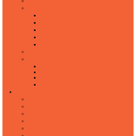
B2B微信营销自动化
B2B全渠道营销自动化
线索获取
线索管理
线索培育
线索同步
线索转化
营销自动化需求评估
营销自动化软件对比
HubSpot营销自动化
HubSpot vs Eloqua
HubSpot vs Marketo
全球客户证言
产品功能
客户数据平台-客户管理与画像
跨平台-场景营销自动化
微信-Hubspot集成版本
二维码&个性化菜单
精准推送 A/B测试
烽火台数据分析