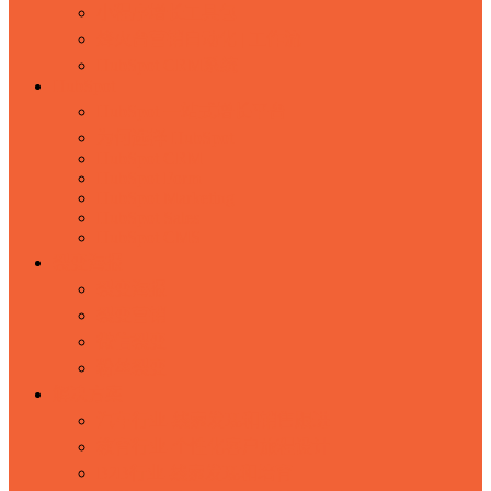
小程序增长工具包
烽火台营销自动化 | 工作流
HubSpot CRM系统
HubSpot
HubSpot 一站式增长平台
为何选择 HubSpot
HubSpot CRM
HubSpot Form
HubSpot Marketing
HubSpot Sales
HubSpot CMS
裂变海报
裂变海报
裂变营销
微信裂变
粉丝裂变
解决方案
汽车行业-线索发现和销售跟进
教育行业-个性化客户旅程设计
B2B行业-线索发现和培育