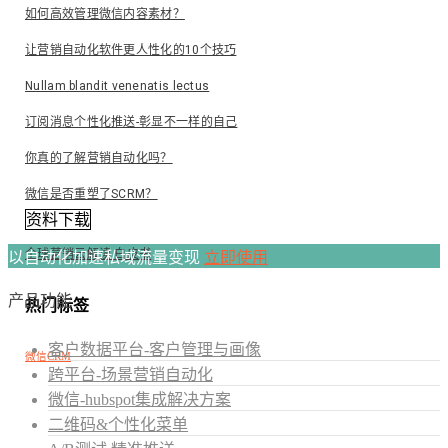
如何高效管理微信内容素材？
让营销自动化软件更人性化的10个技巧
Nullam blandit venenatis lectus
订阅消息个性化推送-彰显不一样的自己
你真的了解营销自动化吗？
微信是否重塑了SCRM？
资料下载
全球营销云解读 白皮书
以自动化加速私域流量变现
立即使用
产品功能
热门标签
客户数据平台-客户管理与画像
微信CRM
跨平台-场景营销自动化
微信-hubspot集成解决方案
二维码&个性化菜单