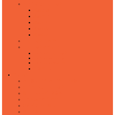
B2B全渠道营销自动化
线索获取
线索管理
线索培育
线索同步
线索转化
营销自动化需求评估
营销自动化软件对比
HubSpot营销自动化
HubSpot vs Eloqua
HubSpot vs Marketo
全球客户证言
产品功能
客户数据平台-客户管理与画像
跨平台-场景营销自动化
微信-Hubspot集成版本
二维码&个性化菜单
精准推送 A/B测试
烽火台数据分析