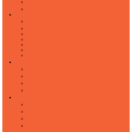
烽火台营销自动化 | 工作流
HubSpot CRM系统
HubSpot
HubSpot 一站式增长平台
为何选择 HubSpot
HubSpot CRM
HubSpot Form
HubSpot Marketing
HubSpot Sales
HubSpot CMS
裂变海报
裂变海报
裂变营销
微信裂变
粉丝裂变
解决方案
汽车行业-线索发现和销售跟进
教育行业-个性化客户旅程设计
B2B行业-线索发现和培育
旅游行业-客户旅程与个性化互动