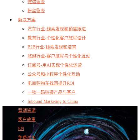
微信裂变
粉丝裂变
解决方案
汽车行业-线索发现和销售跟进
教育行业-个性化客户旅程设计
B2B行业-线索发现和培育
旅游行业-客户旅程与个性化互动
订阅号-用AI实现个性化运营
公众号和小程序个性化互动
电商购物车找回提升ROI
一物一码链接产品与客户
Inbound Marketing to China
营销资源
客户故事
EN
免费试用