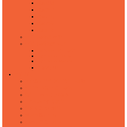
线索获取
线索管理
线索培育
线索同步
线索转化
营销自动化需求评估
营销自动化软件对比
HubSpot营销自动化
HubSpot vs Eloqua
HubSpot vs Marketo
全球客户证言
产品功能
客户数据平台-客户管理与画像
跨平台-场景营销自动化
微信-Hubspot集成版本
二维码&个性化菜单
精准推送 A/B测试
烽火台数据分析
小程序增长工具包