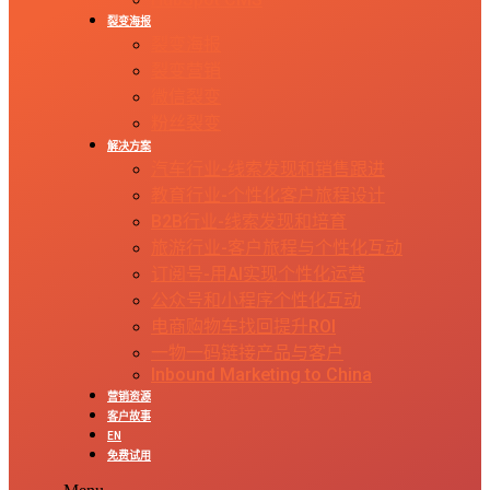
裂变海报
裂变海报
裂变营销
微信裂变
粉丝裂变
解决方案
汽车行业-线索发现和销售跟进
教育行业-个性化客户旅程设计
B2B行业-线索发现和培育
旅游行业-客户旅程与个性化互动
订阅号-用AI实现个性化运营
公众号和小程序个性化互动
电商购物车找回提升ROI
一物一码链接产品与客户
Inbound Marketing to China
营销资源
客户故事
EN
免费试用